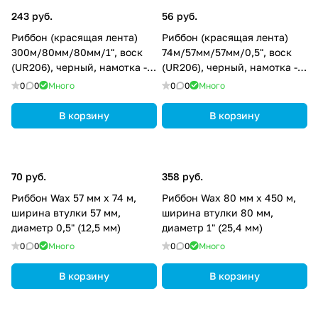
243 руб.
56 руб.
Риббон (красящая лента)
Риббон (красящая лента)
300м/80мм/80мм/1", воск
74м/57мм/57мм/0,5", воск
(UR206), черный, намотка -
(UR206), черный, намотка -
OUT
OUT UR206-74-57-57-05
0
0
Много
0
0
Много
В корзину
В корзину
70 руб.
358 руб.
Риббон Wax 57 мм х 74 м,
Риббон Wax 80 мм х 450 м,
ширина втулки 57 мм,
ширина втулки 80 мм,
диаметр 0,5" (12,5 мм)
диаметр 1" (25,4 мм)
0
0
Много
0
0
Много
В корзину
В корзину