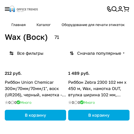
Главная
Каталог
Оборудование для печати этикеток
Wax (Воск)
71
Все фильтры
Сначала популярные
212 руб.
1 489 руб.
Риббон Union Chemicar
Риббон Zebra 2300 102 мм х
300м/70мм/70мм/1", воск
450 м, Wax, намотка OUT,
(UR206), черный, намотка -
втулка ширина 102 мм,
OUT, UR206-300-70-70-1
диаметр 25,4 мм (1 дюйм),
0
0
Много
0
0
Много
02300BK10245
В корзину
В корзину