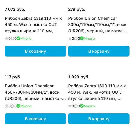
7 073 руб.
279 руб.
Риббон Zebra 5319 110 мм х
Риббон Union Chemicar
450 м, Wax, намотка OUT,
300м/110мм/110мм/1", воск
втулка ширина 110 мм,
(UR206), черный, намотка -
диаметр 25,4 мм (1 дюйм),
OUT, UR206-300-110-110-1
0
0
Много
0
0
Много
05319BL11045
В корзину
В корзину
117 руб.
1 929 руб.
Риббон Union Chemicar
Риббон Zebra 1600 110 мм х
450м/30мм/30мм/1", воск
450 м, Wax, намотка OUT,
(UR206), черный, намотка -
втулка ширина 110 мм,
OUT, UR206-450-30-30-1
диаметр 25,4 мм (1 дюйм),
0
0
Много
0
0
Много
01600BK11045
В корзину
В корзину