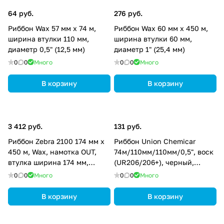
64 руб.
276 руб.
Риббон Wax 57 мм х 74 м,
Риббон Wax 60 мм х 450 м,
ширина втулки 110 мм,
ширина втулки 60 мм,
диаметр 0,5" (12,5 мм)
диаметр 1" (25,4 мм)
0
0
Много
0
0
Много
В корзину
В корзину
3 412 руб.
131 руб.
Риббон Zebra 2100 174 мм х
Риббон Union Chemicar
450 м, Wax, намотка OUT,
74м/110мм/110мм/0,5", воск
втулка ширина 174 мм,
(UR206/206+), черный,
диаметр 12,5 мм (0,5 дюйма),
намотка - OUT, UR206-74-110-
0
0
Много
0
0
Много
02100BK17445
110-05
В корзину
В корзину