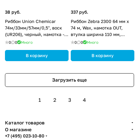
38 руб.
337 руб.
Риббон Union Chemicar
Риббон Zebra 2300 64 мм х
74м/33мм/57мм/0,5", воск
74 м, Wax, намотка OUT,
(UR206), черный, намотка -
втулка ширина 110 мм,
OUT, UR206-74-33-57-05
диаметр 12,5 мм (0,5 дюйма),
0
0
Много
0
0
Много
02300GS06407
В корзину
В корзину
Загрузить еще
1
2
3
4
Каталог товаров
О магазине
+7 (495) 023-10-80