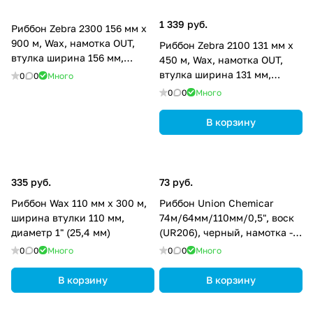
1 339 руб.
Риббон Zebra 2300 156 мм х
900 м, Wax, намотка OUT,
Риббон Zebra 2100 131 мм х
втулка ширина 156 мм,
450 м, Wax, намотка OUT,
диаметр 25,4 мм (1 дюйм),
втулка ширина 131 мм,
0
0
Много
02300BK15690
диаметр 25,4 мм (1 дюйм),
0
0
Много
02100BK13145
В корзину
335 руб.
73 руб.
Риббон Wax 110 мм х 300 м,
Риббон Union Chemicar
ширина втулки 110 мм,
74м/64мм/110мм/0,5", воск
диаметр 1" (25,4 мм)
(UR206), черный, намотка -
OUT, UR206-74-64-110-05
0
0
Много
0
0
Много
В корзину
В корзину