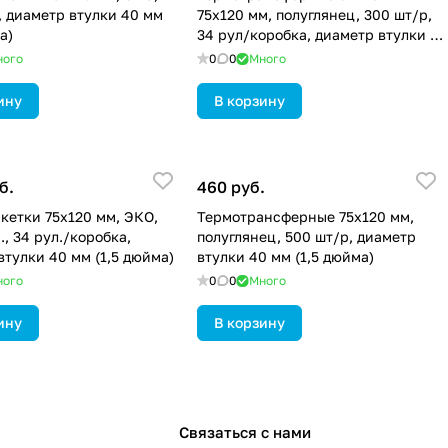
, диаметр втулки 40 мм
75х120 мм, полуглянец, 300 шт/р,
а)
34 рул/коробка, диаметр втулки 40
мм (1,5 дюйма)
ного
0
0
Много
ину
В корзину
б.
460 руб.
кетки 75х120 мм, ЭКО,
Термотрансферные 75х120 мм,
., 34 рул./коробка,
полуглянец, 500 шт/р, диаметр
втулки 40 мм (1,5 дюйма)
втулки 40 мм (1,5 дюйма)
ного
0
0
Много
ину
В корзину
Связаться с нами