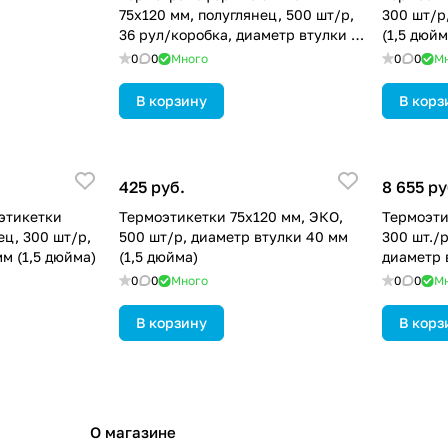
75х120 мм, полуглянец, 500 шт/р,
300 шт/р
36 рул/коробка, диаметр втулки 40
(1,5 дюйм
мм (1,5 дюйма)
0
0
Много
0
0
М
В корзину
В корз
425 руб.
8 655 ру
этикетки
Термоэтикетки 75х120 мм, ЭКО,
Термоэти
ец, 300 шт/р,
500 шт/р, диаметр втулки 40 мм
300 шт./р
м (1,5 дюйма)
(1,5 дюйма)
диаметр 
0
0
Много
0
0
М
В корзину
В корз
О магазине