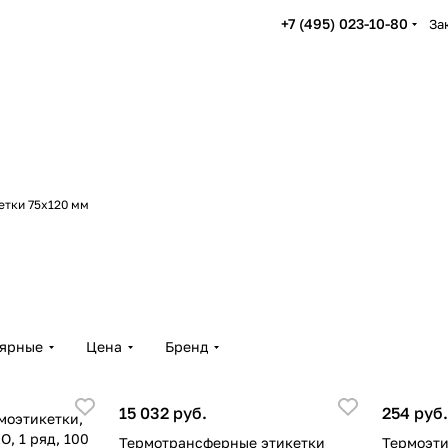
+7 (495) 023-10-80
За
етки 75х120 мм
лярные
Цена
Бренд
15 032 руб.
254 руб.
моэтикетки,
О, 1 ряд, 100
Термотрансферные этикетки
Термоэти