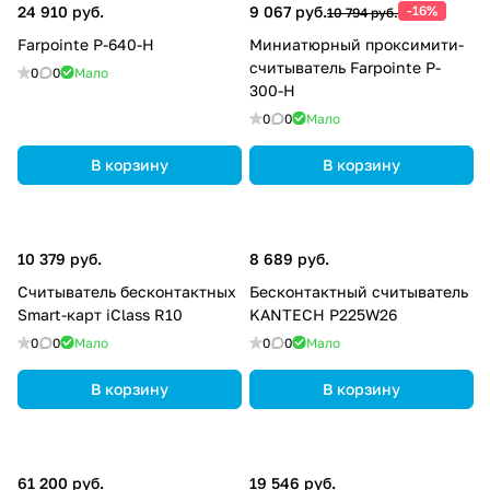
24 910 руб.
9 067 руб.
-16%
10 794 руб.
Farpointe P-640-H
Миниатюрный проксимити-
считыватель Farpointe P-
0
0
Мало
300-H
0
0
Мало
В корзину
В корзину
10 379 руб.
8 689 руб.
Считыватель бесконтактных
Бесконтактный считыватель
Smart-карт iClass R10
KANTECH P225W26
0
0
Мало
0
0
Мало
В корзину
В корзину
61 200 руб.
19 546 руб.