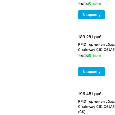
0
0
Много
В корзину
189 281 руб.
RFID терминал сбор
Chainway C61 C61AE
0
0
Много
В корзину
196 451 руб.
RFID терминал сбор
Chainway C61 C61AE
(CS)