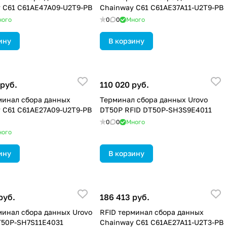
 C61 C61AE47A09-U2T9-PB
Chainway C61 C61AE37A11-U2T9-PB
ного
0
0
Много
ину
В корзину
 руб.
110 020 руб.
минал сбора данных
Терминал сбора данных Urovo
 C61 C61AE27A09-U2T9-PB
DT50P RFID DT50P-SH3S9E4011
0
0
Много
ного
ину
В корзину
руб.
186 413 руб.
минал сбора данных Urovo
RFID терминал сбора данных
T50P-SH7S11E4031
Chainway C61 C61AE27A11-U2T3-PB