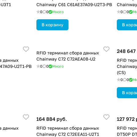
-U3T1
Chainway C61 C61AE37A09-U2T3-PB
Chainway
0
0
Много
0
0
М
В корзину
В корз
248 647
RFID терминал сбора данных
Chainway C72 C72AEA08-U2
а данных
RFID тер
47A09-U2T1-PB
Chainway
0
0
Много
(CS)
0
0
М
В корз
164 884 руб.
127 972 
а данных
RFID терминал сбора данных
RFID тер
Chainway C72 C72EEA11-U2T1
DT50P D