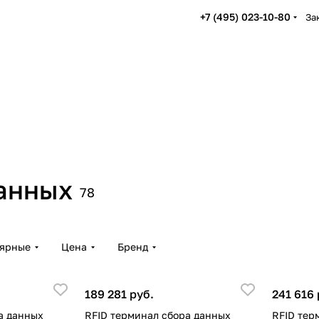
+7 (495) 023-10-80
За
данных
78
лярные
Цена
Бренд
189 281 руб.
241 616 
а данных
RFID терминал сбора данных
RFID тер