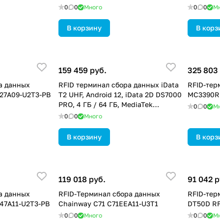
0
0
Много
0
0
М
В корзину
В корз
159 459 руб.
325 803
а данных
RFID терминал сбора данных iData
RFID-тер
27A09-U2T3-PB
T2 UHF, Android 12, iData 2D DS7000
MC3390R
PRO, 4 ГБ / 64 ГБ, MediaTek
0
0
М
MT6762, 2 ГГц, восемь ядер, 6700
0
0
Много
мАч, 3334
В корзину
В корз
119 018 руб.
91 042 р
а данных
RFID-Терминал сбора данных
RFID-тер
47A11-U2T3-PB
Chainway C71 C71EEA11-U3T1
DT50D RF
0
0
Много
0
0
М