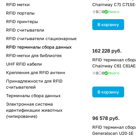
RFID метки
Chainway C71 C71SE
0
0
Много
RFID порталы
RFID принтеры
В корзину
RFID считыватели
RFID считыватели стационарные
RFID терминалы сбора данных
162 228 руб.
RFID-метки для библиотек
RFID терминал сбор
UHF RFID кабели
Chainway C61 C61AE
Крепления для RFID антенн
0
0
Много
Принадлежности для RFID
считывателей
В корзину
Терминалы сбора данных
Электронная система
идентификации животных
(чипирование)
96 578 руб.
RFID терминал сбор
Generalscan U20-1E