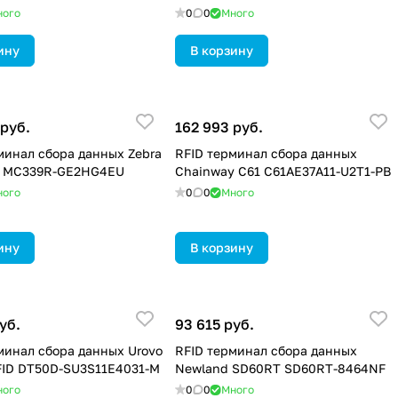
ного
0
0
Много
ину
В корзину
 руб.
162 993 руб.
минал сбора данных Zebra
RFID терминал сбора данных
 MC339R-GE2HG4EU
Chainway C61 C61AE37A11-U2T1-PB
ного
0
0
Много
ину
В корзину
уб.
93 615 руб.
минал сбора данных Urovo
RFID терминал сбора данных
ID DT50D-SU3S11E4031-M
Newland SD60RT SD60RT-8464NF
ного
0
0
Много