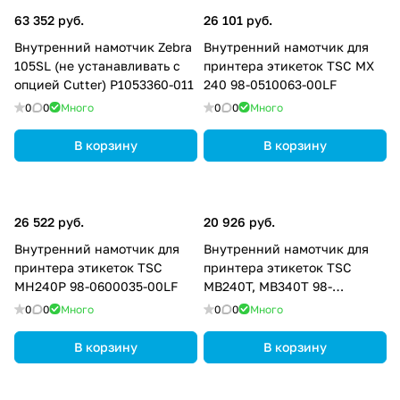
63 352 руб.
26 101 руб.
Внутренний намотчик Zebra
Внутренний намотчик для
105SL (не устанавливать с
принтера этикеток TSC MX
опцией Cutter) P1053360-011
240 98-0510063-00LF
0
0
Много
0
0
Много
В корзину
В корзину
26 522 руб.
20 926 руб.
Внутренний намотчик для
Внутренний намотчик для
принтера этикеток TSC
принтера этикеток TSC
MH240P 98-0600035-00LF
MB240T, MB340T 98-
0680036-00LF
0
0
Много
0
0
Много
В корзину
В корзину