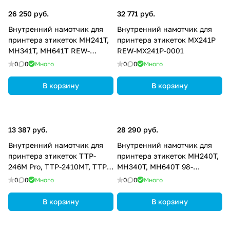
26 250 руб.
32 771 руб.
Внутренний намотчик для
Внутренний намотчик для
принтера этикеток MH241T,
принтера этикеток MX241P
MH341T, MH641T REW-
REW-MX241P-0001
MH241-0001
0
0
Много
0
0
Много
В корзину
В корзину
13 387 руб.
28 290 руб.
Внутренний намотчик для
Внутренний намотчик для
принтера этикеток TTP-
принтера этикеток МН240T,
246M Pro, TTP-2410MT, TTP-
MH340T, MH640T 98-
344M Pro, TTP-346MT, TTP-
0600092-00LF
0
0
Много
0
0
Много
644MT 98-0240063-00LF
В корзину
В корзину