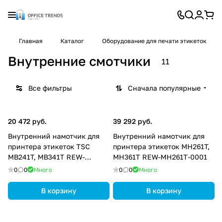
Главная
Каталог
Оборудование для печати этикеток
Внутренние смотчики
11
Все фильтры
Сначала популярные
20 472 руб.
39 292 руб.
Внутренний намотчик для
Внутренний намотчик для
принтера этикеток TSC
принтера этикеток MH261T,
MB241T, MB341T REW-
MH361T REW-MH261T-0001
MB240-0001
0
0
Много
0
0
Много
В корзину
В корзину