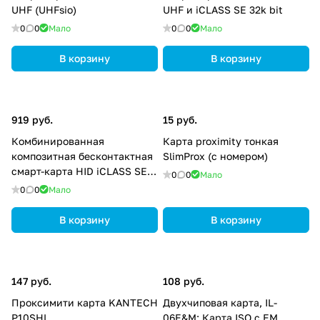
UHF (UHFsio)
UHF и iCLASS SE 32k bit
0
0
Мало
0
0
Мало
В корзину
В корзину
919 руб.
15 руб.
Комбинированная
Карта proximity тонкая
композитная бесконтактная
SlimProx (с номером)
смарт-карта HID iCLASS SE
0
0
Мало
UHF и iCLASS SR 32k bit
0
0
Мало
В корзину
В корзину
147 руб.
108 руб.
Проксимити карта KANTECH
Двухчиповая карта, IL-
P10SHL
06E&M; Карта ISO с EM