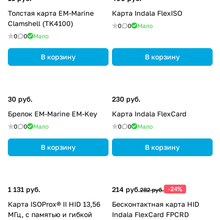
Толстая карта EM-Marine
Карта Indala FlexISO
Clamshell (TK4100)
0
0
Мало
0
0
Мало
В корзину
В корзину
30 руб.
230 руб.
Брелок EM-Marine EM-Key
Карта Indala FlexCard
0
0
Мало
0
0
Мало
В корзину
В корзину
1 131 руб.
214 руб.
-24%
282 руб.
Карта ISOProx® II HID 13,56
Бесконтактная карта HID
МГц, с памятью и гибкой
Indala FlexCard FPCRD