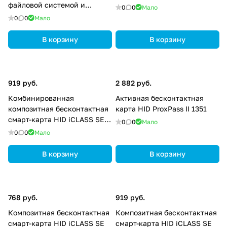
файловой системой и
0
0
Мало
125KHZ PROX BY HID
0
0
Мало
(композитный материал).
В корзину
В корзину
919 руб.
2 882 руб.
Комбинированная
Активная бесконтактная
композитная бесконтактная
карта HID ProxPass II 1351
смарт-карта HID iCLASS SE
0
0
Мало
UHF и iCLASS 32k bit
0
0
Мало
В корзину
В корзину
768 руб.
919 руб.
Композитная бесконтактная
Композитная бесконтактная
смарт-карта HID iCLASS SE
смарт-карта HID iCLASS SE