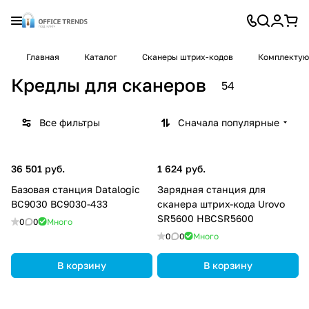
Главная
Каталог
Cканеры штрих-кодов
Комплектую
Кредлы для сканеров
54
Все фильтры
Сначала популярные
36 501 руб.
1 624 руб.
Базовая станция Datalogic
Зарядная станция для
BC9030 BC9030-433
сканера штрих-кода Urovo
SR5600 HBCSR5600
0
0
Много
0
0
Много
В корзину
В корзину