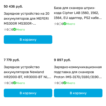
50 436 руб.
База для сканера штрих-
кода Cipher LAB 1560, 1562,
Зарядное устройство на 20
1564, EU адаптер, PS2 кабель
аккумуляторов для MEFERI
A3656NBA0R005
MS300R MS300R-
0
0
Много
20SBATCKIT-EU-01
0
0
Много
В корзину
7 779 руб.
9 897 руб.
Зарядное устройство
Зарядно-коммуникационная
аккумуляторов Newland
подставка для сканеров
HR2000-BT, HR3000-BT NLS-
Proton IMS-3170/3180/3190
BCD2000-4B
GPSVHB211210305
0
0
Много
0
0
Много
В корзину
В корзину