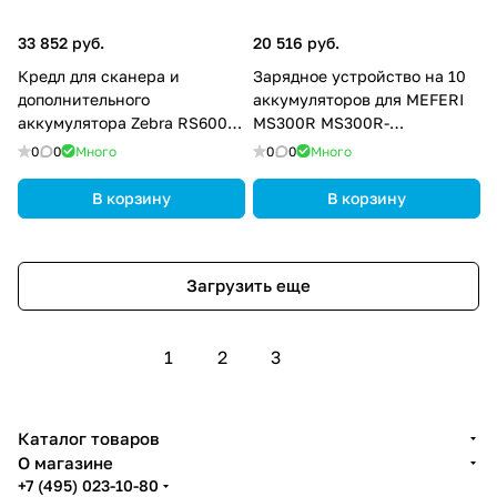
33 852 руб.
20 516 руб.
Кредл для сканера и
Зарядное устройство на 10
дополнительного
аккумуляторов для MEFERI
аккумулятора Zebra RS6000
MS300R MS300R-
CRD-NGRS-1S1BU-01
10SBATCKIT-EU-01
0
0
Много
0
0
Много
В корзину
В корзину
Загрузить еще
1
2
3
Каталог товаров
О магазине
+7 (495) 023-10-80