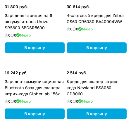
31 800 руб.
30 614 руб.
Зарядная станция на 6
4-слотовый кредл для Zebra
аккумуляторов Urovo
CS60 CR6080-BA40004WW
SR5600 6BCSR5600
0
0
Много
0
0
Много
В корзину
В корзину
16 242 руб.
2 514 руб.
Зарядно-коммуникационная
Кредл для сканер штрих-
Bluetooth база для сканера
кода Newland BS8060
штрих-кода CipherLab 156х
CD8060
A3656NBA0H001
0
0
Много
0
0
Много
В корзину
В корзину