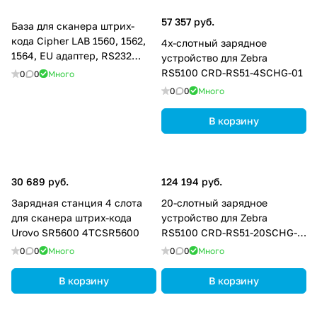
57 357 руб.
База для сканера штрих-
кода Cipher LAB 1560, 1562,
4х-слотный зарядное
1564, EU адаптер, RS232
устройство для Zebra
кабель A3656NBA0R005
RS5100 CRD-RS51-4SCHG-01
0
0
Много
0
0
Много
В корзину
30 689 руб.
124 194 руб.
Зарядная станция 4 слота
20-слотный зарядное
для сканера штрих-кода
устройство для Zebra
Urovo SR5600 4TCSR5600
RS5100 CRD-RS51-20SCHG-
01
0
0
Много
0
0
Много
В корзину
В корзину