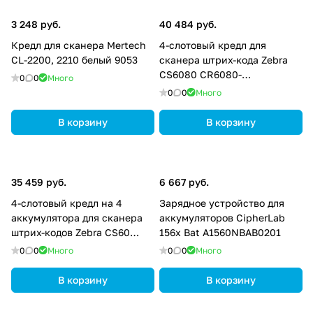
3 248 руб.
40 484 руб.
Кредл для сканера Mertech
4-слотовый кредл для
CL-2200, 2210 белый 9053
сканера штрих-кода Zebra
CS6080 CR6080-
0
0
Много
SC400F4WW
0
0
Много
В корзину
В корзину
35 459 руб.
6 667 руб.
4-слотовый кредл на 4
Зарядное устройство для
аккумулятора для сканера
аккумуляторов CipherLab
штрих-кодов Zebra CS60
156x Bat A1560NBAB0201
CR6080-BC40004WW
0
0
Много
0
0
Много
В корзину
В корзину