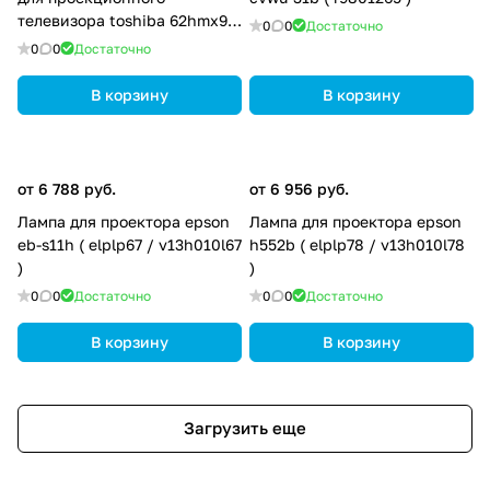
телевизора toshiba 62hmx95
0
0
Достаточно
( d95-lmp / d95-lma )
0
0
Достаточно
В корзину
В корзину
от 6 788 руб.
от 6 956 руб.
Лампа для проектора epson
Лампа для проектора epson
eb-s11h ( elplp67 / v13h010l67
h552b ( elplp78 / v13h010l78
)
)
0
0
Достаточно
0
0
Достаточно
В корзину
В корзину
Загрузить еще