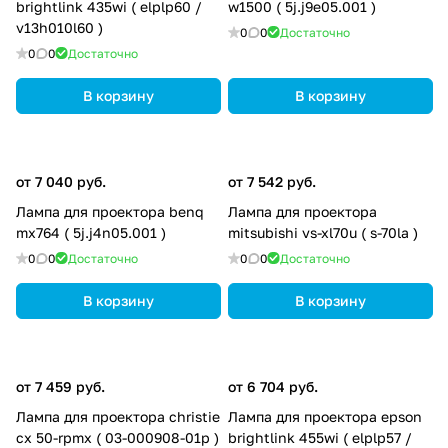
brightlink 435wi ( elplp60 /
w1500 ( 5j.j9e05.001 )
v13h010l60 )
0
0
Достаточно
0
0
Достаточно
В корзину
В корзину
от 7 040 руб.
от 7 542 руб.
Лампа для проектора benq
Лампа для проектора
mx764 ( 5j.j4n05.001 )
mitsubishi vs-xl70u ( s-70la )
0
0
Достаточно
0
0
Достаточно
В корзину
В корзину
от 7 459 руб.
от 6 704 руб.
Лампа для проектора christie
Лампа для проектора epson
cx 50-rpmx ( 03-000908-01p )
brightlink 455wi ( elplp57 /