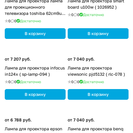
Лампа для проектора лампа
Лампа для проектора smart
для проекционного
board u100w ( 1026952 )
телевизора toshiba 62cm9ur (
0
0
Достаточно
d95-lmp / d95-lma )
0
0
Достаточно
В корзину
В корзину
от 7 207 руб.
от 7 040 руб.
Лампа для проектора infocus
Лампа для проектора
in124x ( sp-lamp-094 )
viewsonic pjd5132 ( rlc-078 )
0
0
Достаточно
0
0
Достаточно
В корзину
В корзину
от 6 788 руб.
от 7 040 руб.
Лампа для проектора epson
Лампа для проектора benq