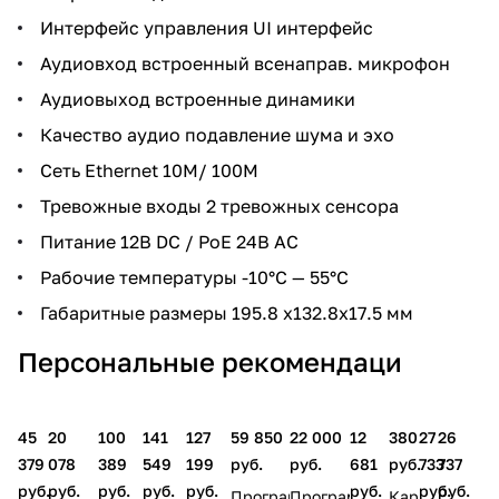
Интерфейс управления UI интерфейс
Аудиовход встроенный всенаправ. микрофон
Аудиовыход встроенные динамики
Качество аудио подавление шума и эхо
Сеть Ethernet 10M/ 100M
Тревожные входы 2 тревожных сенсора
Питание 12В DC / РоЕ 24B AC
Рабочие температуры -10°С — 55°С
Габаритные размеры 195.8 х132.8х17.5 мм
Персональные рекомендаци
45
20
100
141
127
59 850
22 000
12
380
27
26
379
078
389
549
199
руб.
руб.
681
руб.
733
737
руб.
руб.
руб.
руб.
руб.
руб.
руб.
руб.
Программное
Программное
Карта