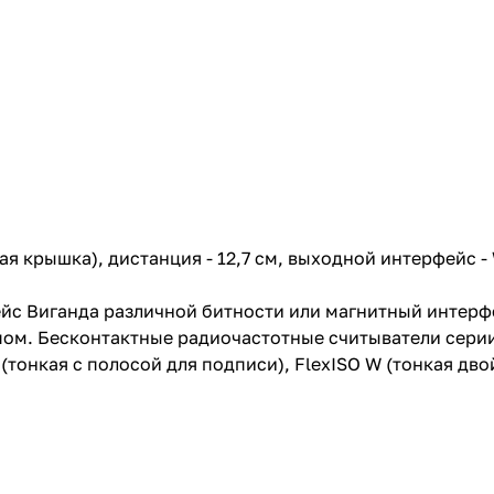
кая крышка), дистанция - 12,7 см, выходной интерфейс -
с Виганда различной битности или магнитный интерфей
м. Бесконтактные радиочастотные считыватели серии 
M (тонкая с полосой для подписи), FlexISO W (тонкая дв