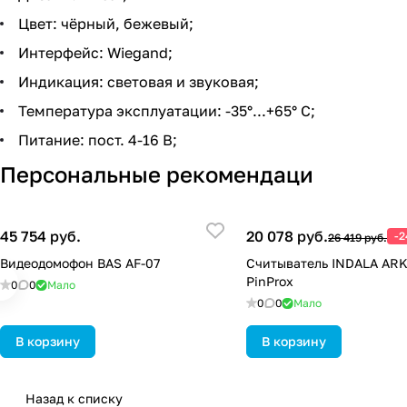
Цвет: чёрный, бежевый;
Интерфейс: Wiegand;
Индикация: световая и звуковая;
Температура эксплуатации: -35°...+65° C;
Питание: пост. 4-16 В;
Персональные рекомендаци
45 754 руб.
20 078 руб.
-
26 419 руб.
Видеодомофон BAS AF-07
Считыватель INDALA AR
PinProx
0
0
Мало
0
0
Мало
В корзину
В корзину
Назад к списку