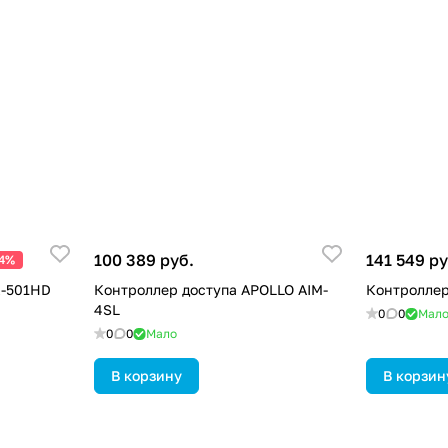
100 389 руб.
141 549 ру
24%
K-501HD
Контроллер доступа APOLLO AIM-
Контроллер
4SL
0
0
Мал
0
0
Мало
В корзину
В корзин