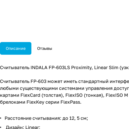
Описание
Отзывы
Считыватель INDALA FP-603LS Proximity, Linear Slim (уз
Считыватель FP-603 может иметь стандартный интерфей
любыми существующими системами управления доступо
картами FlexCard (толстая), FlexISO (тонкая), FlexISO 
брелоками FlexKey серии FlexPass.
Расстояние считывания: до 12, 5 см;
Дизайн: Linear;