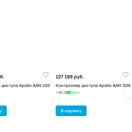
б.
127 199 руб.
 доступа Apollo AAN-100
Контроллер доступа Apollo AAN-32N
о
0
0
Мало
у
В корзину