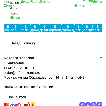
Мало
SRV
SRV
Мало
4SL
100
32N
MiniPro
0
Мало
Мало
Мало
0
Мало
INDALA
Мало
Мало
ARK-
501HD
0
0
PinProx
Мало
В
В
В
В
В
В
В
В
В
В
В
корзину
корзину
корзину
корзину
корзину
корзину
корзину
корзину
корзину
корзину
корзину
Назад к списку
Каталог товаров
О магазине
+7 (495) 023-10-80
order@office-trends.ru
Москва, улица Образцова, дом 14, эт 1 пом I оф 8
Подписаться
на новости и акции