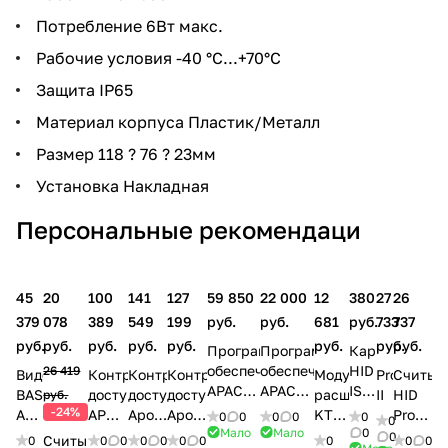
Потребление 6Вт макс.
Рабочие условия -40 °C...+70°C
Защита IP65
Материал корпуса Пластик/Металл
Размер 118 ? 76 ? 23мм
Установка Накладная
Персональные рекомендаци
45
20
100
141
127
59 850
22 000
12
380
27
26
379
078
389
549
199
руб.
руб.
681
руб.
733
737
руб.
руб.
руб.
руб.
руб.
руб.
руб.
руб.
Программное
Программное
Карта
обеспечение
обеспечение
HID
26 419
Видеодомофон
Контроллер
Контроллер
Контроллер
Модуль
ProxPro
Считыв
APACS
APACS
ISOProx
BAS
доступа
доступа
доступа
расширения
II
HID
руб.
3000
3000
II
-24%
AF-
APOLLO
Apollo
Apollo
KT-
Prox-
0
0
0
0
0
0
Std-
Light-
1386
Мало
Мало
0
07
AIM-
AAN-
AAN-
PC4108
карт
0
Считыватель
0
0
0
0
0
0
0
0
0
0