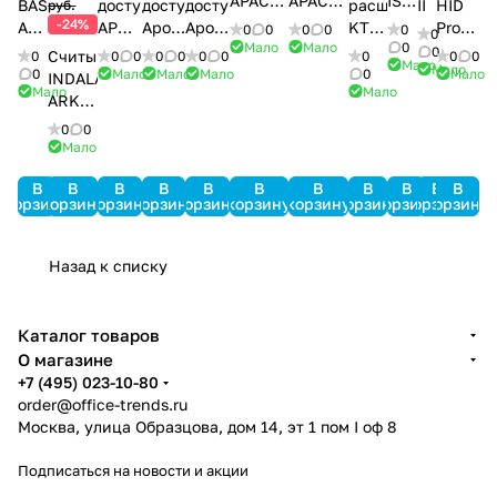
APACS
APACS
ISOProx
BAS
доступа
доступа
доступа
расширения
II
HID
руб.
3000
3000
II
-24%
AF-
APOLLO
Apollo
Apollo
KT-
Prox-
0
0
0
0
0
0
Std-
Light-
1386
Мало
Мало
0
07
AIM-
AAN-
AAN-
PC4108
карт
0
Считыватель
0
0
0
0
0
0
0
0
0
0
Мало
SRV
SRV
Мало
4SL
100
32N
MiniPro
0
Мало
Мало
Мало
0
Мало
INDALA
Мало
Мало
ARK-
501HD
0
0
PinProx
Мало
В
В
В
В
В
В
В
В
В
В
В
корзину
корзину
корзину
корзину
корзину
корзину
корзину
корзину
корзину
корзину
корзину
Назад к списку
Каталог товаров
О магазине
+7 (495) 023-10-80
order@office-trends.ru
Москва, улица Образцова, дом 14, эт 1 пом I оф 8
Подписаться
на новости и акции