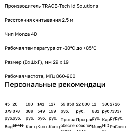
Производитель TRACE-Tech Id Solutions
Расстояния считывания 2,5 м
Чип Monza 4D
Рабочая температура от -30°C до +85°С
Размер (ВхШхГ), мм 29 x 19
Рабочая частота, МГц 860-960
Персональные рекомендаци
45
20
100
141
127
59 850
22 000
12
380
27
26
379
078
389
549
199
руб.
руб.
681
руб.
733
737
руб.
руб.
руб.
руб.
руб.
руб.
руб.
руб.
Программное
Программное
Карта
обеспечение
обеспечение
HID
26 419
Видеодомофон
Контроллер
Контроллер
Контроллер
Модуль
ProxPro
Считыв