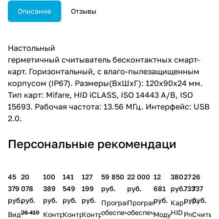
Описание
Отзывы
Настольный
герметичный считыватель бесконтактных смарт-
карт. Горизонтальный, с влаго-пылезащищенным
корпусом (IP67). Размеры(ВхШхГ): 120x90x24 мм.
Тип карт: Mifare, HID iCLASS, ISO 14443 A/B, ISO
15693. Рабочая частота: 13.56 МГц. Интерфейс: USB
2.0.
Персональные рекомендаци
45
20
100
141
127
59 850
22 000
12
380
27
26
379
078
389
549
199
руб.
руб.
681
руб.
733
737
руб.
руб.
руб.
руб.
руб.
руб.
руб.
руб.
Программное
Программное
Карта
обеспечение
обеспечение
HID
26 419
Видеодомофон
Контроллер
Контроллер
Контроллер
Модуль
ProxPro
Считыв