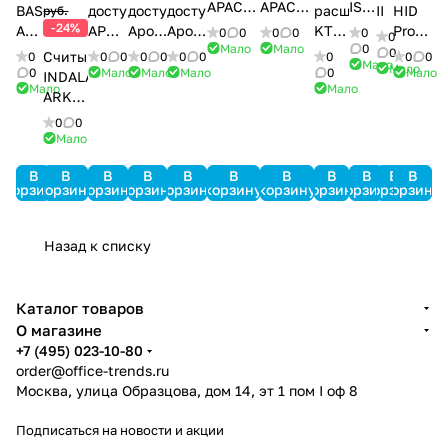
APACS
APACS
ISOProx
BAS
доступа
доступа
доступа
расширения
II
HID
руб.
3000
3000
II
-24%
AF-
APOLLO
Apollo
Apollo
KT-
Prox-
0
0
0
0
0
0
Std-
Light-
1386
Мало
Мало
0
07
AIM-
AAN-
AAN-
PC4108
карт
0
Считыватель
0
0
0
0
0
0
0
0
0
0
Мало
SRV
SRV
Мало
4SL
100
32N
MiniPro
0
Мало
Мало
Мало
0
Мало
INDALA
Мало
Мало
ARK-
501HD
0
0
PinProx
Мало
В
В
В
В
В
В
В
В
В
В
В
корзину
корзину
корзину
корзину
корзину
корзину
корзину
корзину
корзину
корзину
корзину
Назад к списку
Каталог товаров
О магазине
+7 (495) 023-10-80
order@office-trends.ru
Москва, улица Образцова, дом 14, эт 1 пом I оф 8
Подписаться
на новости и акции