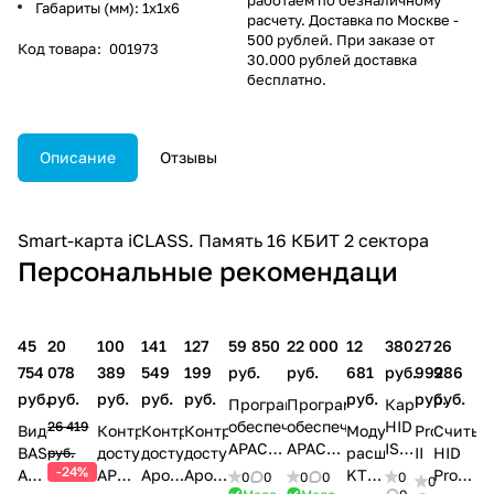
Габариты (мм): 1x1x6
расчету. Доставка по Москве -
500 рублей. При заказе от
Код товара
:
001973
30.000 рублей доставка
бесплатно.
Описание
Отзывы
Smart-карта iCLASS. Память 16 КБИТ 2 сектора
Персональные рекомендаци
45
20
100
141
127
59 850
22 000
12
380
27
26
754
078
389
549
199
руб.
руб.
681
руб.
992
986
руб.
руб.
руб.
руб.
руб.
руб.
руб.
руб.
Программное
Программное
Карта
обеспечение
обеспечение
HID
26 419
Видеодомофон
Контроллер
Контроллер
Контроллер
Модуль
ProxPro
Считыв
APACS
APACS
ISOProx
BAS
доступа
доступа
доступа
расширения
II
HID
руб.
3000
3000
II
-24%
AF-
APOLLO
Apollo
Apollo
KT-
Prox-
0
0
0
0
0
0
Std-
Light-
1386