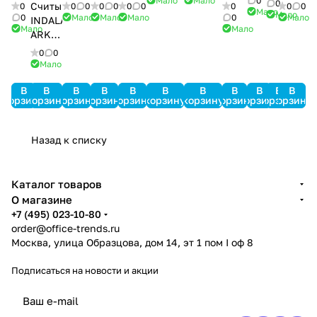
Мало
Мало
0
07
AIM-
AAN-
AAN-
PC4108
карт
0
Считыватель
0
0
0
0
0
0
0
0
0
0
Мало
SRV
SRV
Мало
4SL
100
32N
MiniPro
0
Мало
Мало
Мало
0
Мало
INDALA
Мало
Мало
ARK-
501HD
0
0
PinProx
Мало
В
В
В
В
В
В
В
В
В
В
В
корзину
корзину
корзину
корзину
корзину
корзину
корзину
корзину
корзину
корзину
корзину
Назад к списку
Каталог товаров
О магазине
+7 (495) 023-10-80
order@office-trends.ru
Москва, улица Образцова, дом 14, эт 1 пом I оф 8
Подписаться
на новости и акции