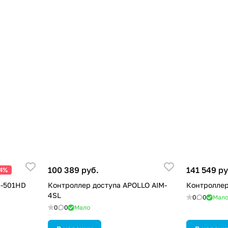
100 389 руб.
141 549 ру
24%
K-501HD
Контроллер доступа APOLLO AIM-
Контроллер
4SL
0
0
Мал
0
0
Мало