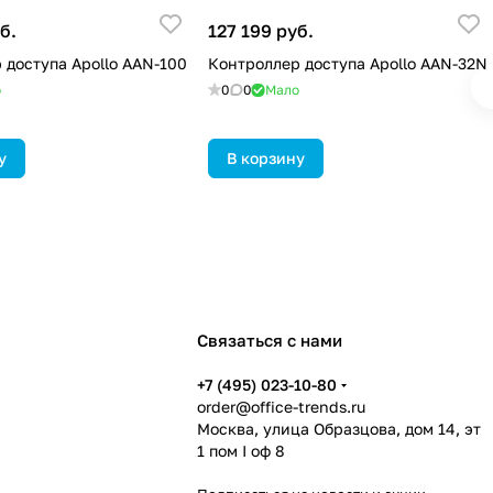
б.
127 199 руб.
 доступа Apollo AAN-100
Контроллер доступа Apollo AAN-32N
о
0
0
Мало
у
В корзину
Связаться с нами
+7 (495) 023-10-80
order@office-trends.ru
Москва, улица Образцова, дом 14, эт
1 пом I оф 8