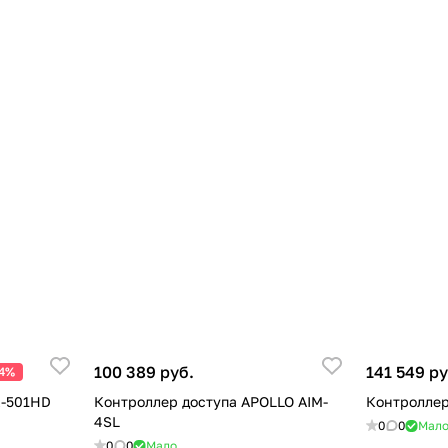
100 389 руб.
141 549 ру
24%
K-501HD
Контроллер доступа APOLLO AIM-
Контроллер
4SL
0
0
Мал
0
0
Мало