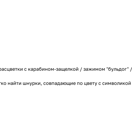
сцветки с карабином-защелкой / зажимом "бульдог" /
гко найти шнурки, совпадающие по цвету с символико