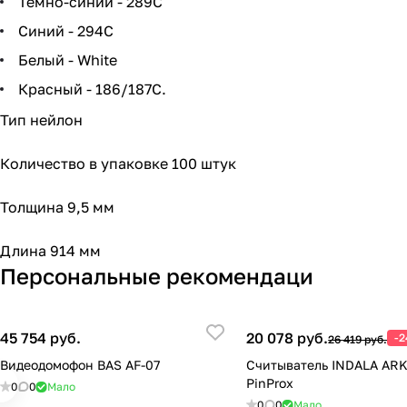
Темно-синий - 289C
Синий - 294C
Белый - White
Красный - 186/187C.
Тип нейлон
Количество в упаковке 100 штук
Толщина 9,5 мм
Длина 914 мм
Персональные рекомендаци
45 754 руб.
20 078 руб.
-
26 419 руб.
Видеодомофон BAS AF-07
Считыватель INDALA AR
PinProx
0
0
Мало
0
0
Мало