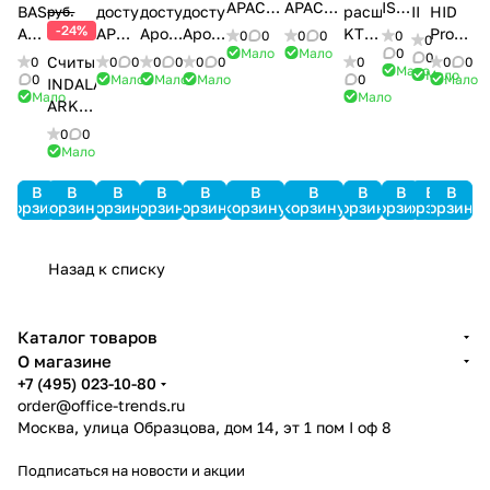
APACS
APACS
ISOProx
BAS
доступа
доступа
доступа
расширения
II
HID
руб.
3000
3000
II
-24%
AF-
APOLLO
Apollo
Apollo
KT-
Prox-
0
0
0
0
0
0
Std-
Light-
1386
Мало
Мало
0
07
AIM-
AAN-
AAN-
PC4108
карт
0
Считыватель
0
0
0
0
0
0
0
0
0
0
Мало
SRV
SRV
Мало
4SL
100
32N
MiniPro
0
Мало
Мало
Мало
0
Мало
INDALA
Мало
Мало
ARK-
501HD
0
0
PinProx
Мало
В
В
В
В
В
В
В
В
В
В
В
корзину
корзину
корзину
корзину
корзину
корзину
корзину
корзину
корзину
корзину
корзину
Назад к списку
Каталог товаров
О магазине
+7 (495) 023-10-80
order@office-trends.ru
Москва, улица Образцова, дом 14, эт 1 пом I оф 8
Подписаться
на новости и акции