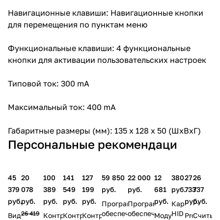
Навигационные клавиши: Навигационные кнопки
для перемещения по пунктам меню
Функциональные клавиши: 4 функциональные
кнопки для активации пользовательских настроек
Типовой ток: 300 mA
Максимальный ток: 400 mA
Габаритные размеры (мм): 135 x 128 x 50 (ШxВxГ)
Персональные рекомендаци
45
20
100
141
127
59 850
22 000
12
380
27
26
379
078
389
549
199
руб.
руб.
681
руб.
733
737
руб.
руб.
руб.
руб.
руб.
руб.
руб.
руб.
Программное
Программное
Карта
обеспечение
обеспечение
HID
26 419
Видеодомофон
Контроллер
Контроллер
Контроллер
Модуль
ProxPro
Считыв