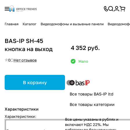
Главная
Каталог
Видеодомофоны и вызывные панели
Видеодомофо
BAS-IP SH-45
4 352 руб.
кнопка на выход
0
Нет отзывов
Мало
В корзину
Все товары BAS-IP ltd
Все товары категории
Характеристики
Характеристики
:
Все цены указаны в рублях и
включают НДС 22%. Мы
работаем по безналичному